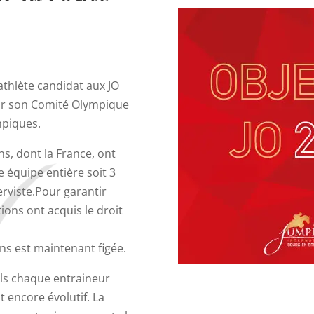
athlète candidat aux JO
par son Comité Olympique
mpiques.
ns, dont la France, ont
 équipe entière soit 3
erviste.Pour garantir
tions ont acquis le droit
ns est maintenant figée.
els chaque entraineur
t encore évolutif. La