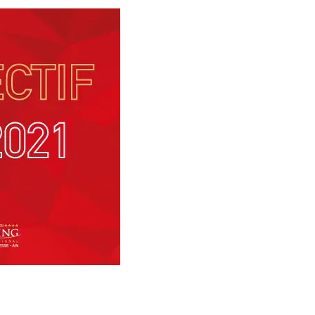

ENGAGÉS /
RÉSULTATS