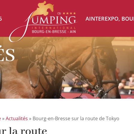
6
AINTEREXPO, BOU
ÉS
e
»
Actualités
»
Bourg-en-Bresse sur la route de Tokyo
r la route