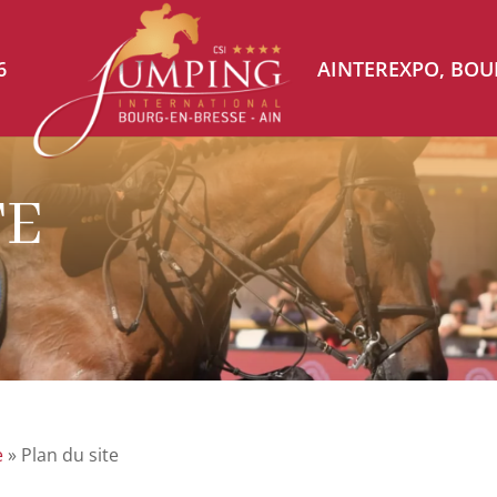
6
AINTEREXPO, BOU
TE
e
»
Plan du site