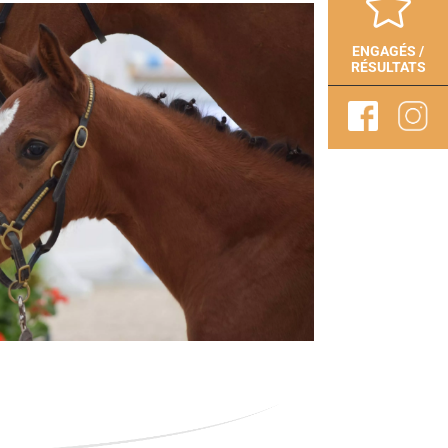

ENGAGÉS /
RÉSULTATS